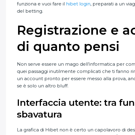
funziona e vuoi fare il
hibet login
, preparati a un vi
del betting.
Registrazione e a
di quanto pensi
Non serve essere un mago dell’informatica per compl
quei passaggi inutilmente complicati che ti fanno ri
un account pronto per essere messo alla prova, anch
se è solo un altro bluff.
Interfaccia utente: tra fu
sbavatura
La grafica di Hibet non è certo un capolavoro di de