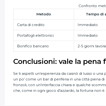
Confronto met
Metodo
Tempo di a
Carta di credito
Immediato
Portafogli elettronici
Immediato
Bonifico bancario
2-5 giorni lavorat
Conclusioni: vale la pena f
Se ti aspetti un’esperienza da casinò di lusso o una
un po’ come un bar di periferia in una città piena di 
fronzoli, con un’interfaccia chiara e qualche scomm
che, come in ogni gioco d’azzardo, la fortuna non è