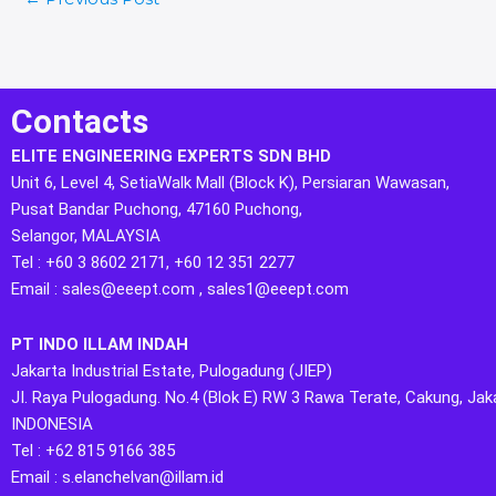
Contacts
ELITE ENGINEERING EXPERTS SDN BHD
Unit 6, Level 4, SetiaWalk Mall (Block K), Persiaran Wawasan,
Pusat Bandar Puchong, 47160 Puchong,
Selangor, MALAYSIA
Tel :
+60 3 8602 2171
,
+60 12 351 2277
Email : sales@eeept.com , sales1@eeept.com
PT INDO ILLAM INDAH
Jakarta Industrial Estate, Pulogadung (JIEP)
JI. Raya Pulogadung. No.4 (Blok E) RW 3 Rawa Terate, Cakung, Ja
INDONESIA
Tel :
+62 815 9166 385
Email : s.elanchelvan@illam.id