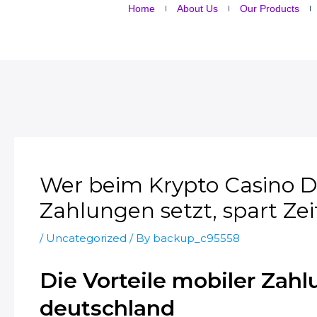
Skip
Home
About Us
Our Products
to
content
Wer beim Krypto Casino D
Zahlungen setzt, spart Ze
/
Uncategorized
/ By
backup_c95558
Die Vorteile mobiler Zah
deutschland