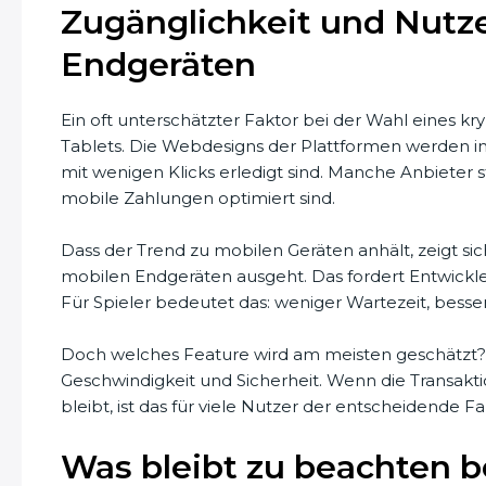
Zugänglichkeit und Nutz
Endgeräten
Ein oft unterschätzter Faktor bei der Wahl eines k
Tablets. Die Webdesigns der Plattformen werden im
mit wenigen Klicks erledigt sind. Manche Anbieter s
mobile Zahlungen optimiert sind.
Dass der Trend zu mobilen Geräten anhält, zeigt sic
mobilen Endgeräten ausgeht. Das fordert Entwickler
Für Spieler bedeutet das: weniger Wartezeit, besse
Doch welches Feature wird am meisten geschätzt? 
Geschwindigkeit und Sicherheit. Wenn die Transakti
bleibt, ist das für viele Nutzer der entscheidende Fa
Was bleibt zu beachten b