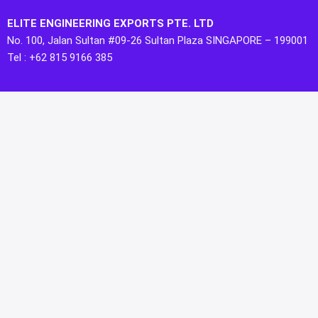
ELITE ENGINEERING EXPORTS PTE. LTD
No. 100, Jalan Sultan #09-26 Sultan Plaza SINGAPORE – 199001
Tel :
+62 815 9166 385