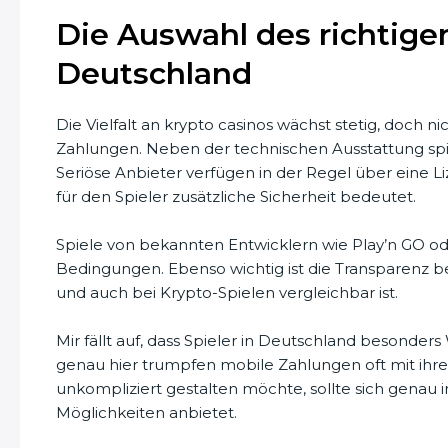
Die Auswahl des richtigen
Deutschland
Die Vielfalt an krypto casinos wächst stetig, doch n
Zahlungen. Neben der technischen Ausstattung spi
Seriöse Anbieter verfügen in der Regel über eine 
für den Spieler zusätzliche Sicherheit bedeutet.
Spiele von bekannten Entwicklern wie Play’n GO oder
Bedingungen. Ebenso wichtig ist die Transparenz be
und auch bei Krypto-Spielen vergleichbar ist.
Mir fällt auf, dass Spieler in Deutschland besonde
genau hier trumpfen mobile Zahlungen oft mit ihrer
unkompliziert gestalten möchte, sollte sich genau 
Möglichkeiten anbietet.