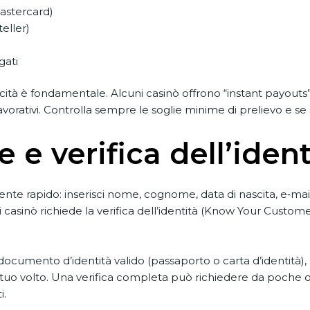
Mastercard)
teller)
gati
locità è fondamentale. Alcuni casinò offrono “instant payouts”
orativi. Controlla sempre le soglie minime di prelievo e se s
 e verifica dell’ident
mente rapido: inserisci nome, cognome, data di nascita, e‑ma
casinò richiede la verifica dell’identità (Know Your Custome
documento d’identità valido (passaporto o carta d’identità),
el tuo volto. Una verifica completa può richiedere da poche 
i.