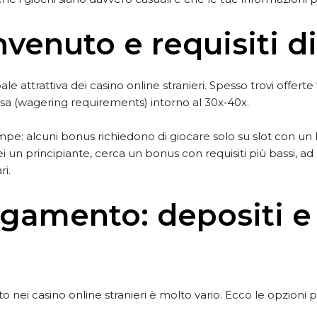
nvenuto e requisiti 
e attrattiva dei casino online stranieri. Spesso trovi offerte 
a (wagering requirements) intorno al 30x‑40x.
pe: alcuni bonus richiedono di giocare solo su slot con un 
 sei un principiante, cerca un bonus con requisiti più bassi,
ri.
gamento: depositi e 
ei casino online stranieri è molto vario. Ecco le opzioni più