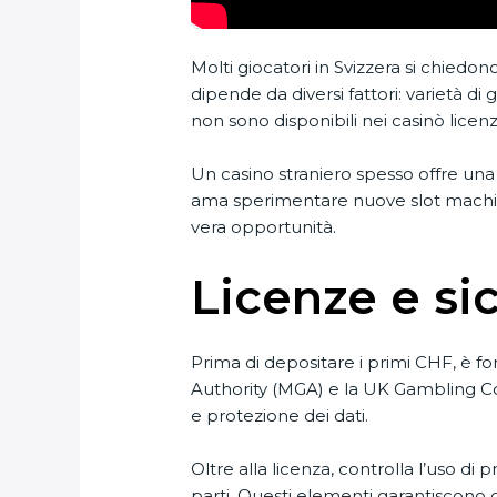
Molti giocatori in Svizzera si chiedon
dipende da diversi fattori: varietà di
non sono disponibili nei casinò licenzi
Un casino straniero spesso offre una 
ama sperimentare nuove slot machine
vera opportunità.
Licenze e si
Prima di depositare i primi CHF, è fo
Authority (MGA) e la UK Gambling Comm
e protezione dei dati.
Oltre alla licenza, controlla l’uso di
parti. Questi elementi garantiscono c