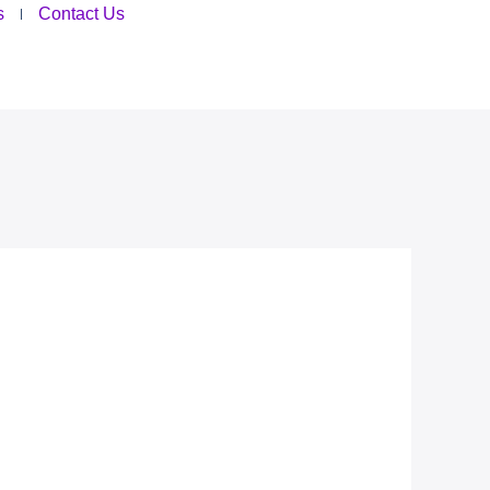
s
Contact Us