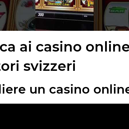
ca ai casino online
ori svizzeri
iere un casino online