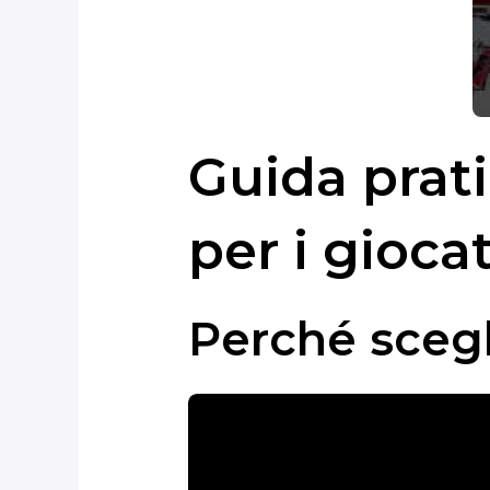
Guida prati
per i giocat
Perché scegl