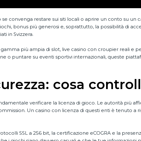
o se convenga restare sui siti locali o aprire un conto su un c
 giochi, bonus più generosi e, soprattutto, la possibilità di 
ati in Svizzera.
gamma più ampia di slot, live casino con croupier reali e pe
 o puntare su eventi sportivi internazionali, queste piat
curezza: cosa control
ndamentale verificare la licenza di gioco. Le autorità più af
ission. Un casino con licenza di questi enti è tenuto a risp
 protocolli SSL a 256 bit, la certificazione eCOGRA e la presenz
he i giochi siano davvero casuali e che le tue informazioni pe