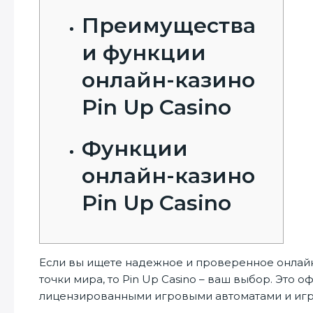
Преимущества
и функции
онлайн-казино
Pin Up Casino
Функции
онлайн-казино
Pin Up Casino
Если вы ищете надежное и проверенное онлайн
точки мира, то Pin Up Casino – ваш выбор. Это 
лицензированными игровыми автоматами и игра