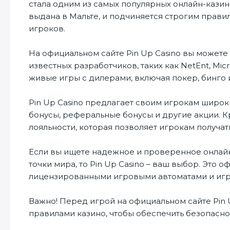
стала одним из самых популярных онлайн-казин
выдана в Мальте, и подчиняется строгим правил
игроков.
На официальном сайте Pin Up Casino вы можете 
известных разработчиков, таких как NetEnt, Mic
живые игры с дилерами, включая покер, бинго 
Pin Up Casino предлагает своим игрокам широк
бонусы, реферальные бонусы и другие акции. К
лояльности, которая позволяет игрокам получат
Если вы ищете надежное и проверенное онлайн
точки мира, то Pin Up Casino – ваш выбор. Это 
лицензированными игровыми автоматами и игра
Важно! Перед игрой на официальном сайте Pin U
правилами казино, чтобы обеспечить безопаснос