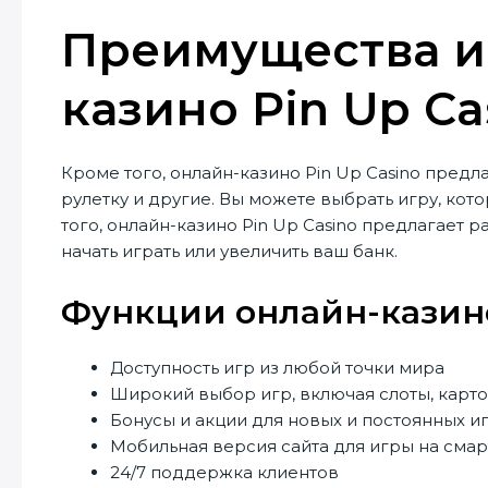
Преимущества и
казино Pin Up Ca
Кроме того, онлайн-казино Pin Up Casino предл
рулетку и другие. Вы можете выбрать игру, кото
того, онлайн-казино Pin Up Casino предлагает 
начать играть или увеличить ваш банк.
Функции онлайн-казино
Доступность игр из любой точки мира
Широкий выбор игр, включая слоты, карто
Бонусы и акции для новых и постоянных и
Мобильная версия сайта для игры на сма
24/7 поддержка клиентов