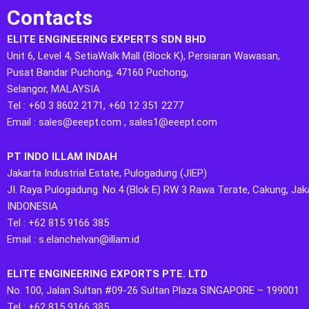
Contacts
ELITE ENGINEERING EXPERTS SDN BHD
Unit 6, Level 4, SetiaWalk Mall (Block K), Persiaran Wawasan,
Pusat Bandar Puchong, 47160 Puchong,
Selangor, MALAYSIA
Tel :
+60 3 8602 2171
,
+60 12 351 2277
Email : sales@eeept.com , sales1@eeept.com
PT INDO ILLAM INDAH
Jakarta Industrial Estate, Pulogadung (JIEP)
JI. Raya Pulogadung. No.4 (Blok E) RW 3 Rawa Terate, Cakung, Ja
INDONESIA
Tel :
+62 815 9166 385
Email : s.elanchelvan@illam.id
ELITE ENGINEERING EXPORTS PTE. LTD
No. 100, Jalan Sultan #09-26 Sultan Plaza SINGAPORE – 199001
Tel :
+62 815 9166 385