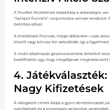
A PowBet felületének kialakítása a sebességre van 
“Jackpot Runners” csoportokba vannak rendezve. Bá
betöltési idővel.
A értesítések finomak, mégis időbeniek—csak akk
közelít vagy bónusz kör aktiválódik, így a figyelm
A mobil alkalmazás gesztusvezérlése lehetővé teszi,
beállíthatók úgy, hogy megálljanak meghatározott
4. Játékválaszték
Nagy Kifizetések
A válogatott címek listája a gyors döntéshozatalt ju
nyerőgépek és a progresszív jackpotok, amelyeket né