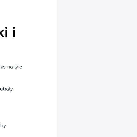
i i
ie na tyle
utraty
aby