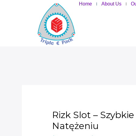
Skip
Home
About Us
Ou
to
content
Rizk Slot – Szybk
Natężeniu