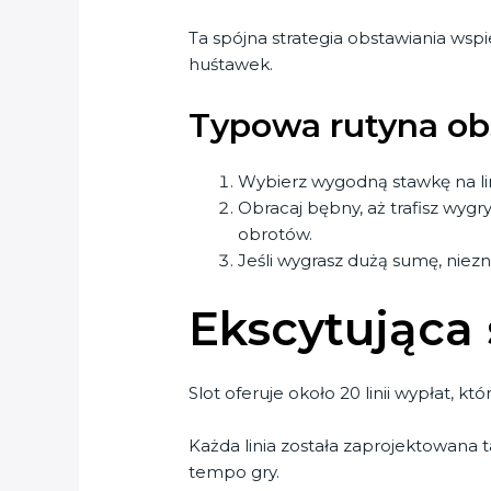
Ta spójna strategia obstawiania w
huśtawek.
Typowa rutyna obs
Wybierz wygodną stawkę na linię
Obracaj bębny, aż trafisz wygr
obrotów.
Jeśli wygrasz dużą sumę, niezna
Ekscytująca s
Slot oferuje około 20 linii wypłat, 
Każda linia została zaprojektowana 
tempo gry.