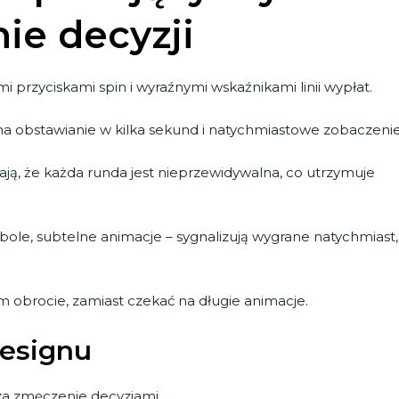
e decyzji
żymi przyciskami spin i wyraźnymi wskaźnikami linii wypłat.
a obstawianie w kilka sekund i natychmiastowe zobaczenie
ą, że każda runda jest nieprzewidywalna, co utrzymuje
ole, subtelne animacje – sygnalizują wygrane natychmiast
 obrocie, zamiast czekać na długie animacje.
esignu
za zmęczenie decyzjami.