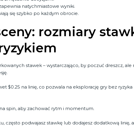
 zapewnia natychmiastowe wyniki.
iają się szybko po każdym obrocie.
ceny: rozmiary stawk
 ryzykiem
kowanych stawek – wystarczająco, by poczuć dreszcz, ale n
sję.
 $0.25 na linię, co pozwala na eksplorację gry bez ryzyka 
 na spin, aby zachować rytm i momentum.
ku, często podwajasz stawkę lub dodajesz dodatkową linię, 