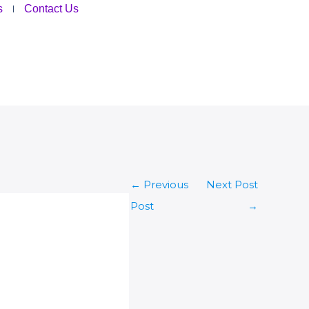
s
Contact Us
←
Previous
Next Post
Post
→