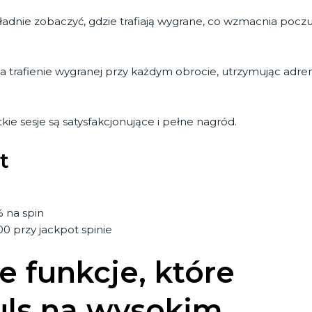
ładnie zobaczyć, gdzie trafiają wygrane, co wzmacnia pocz
 na trafienie wygranej przy każdym obrocie, utrzymując adre
kie sesje są satysfakcjonujące i pełne nagród.
t
 na spin
00 przy jackpot spinie
 funkcje, które
uls na wysokim