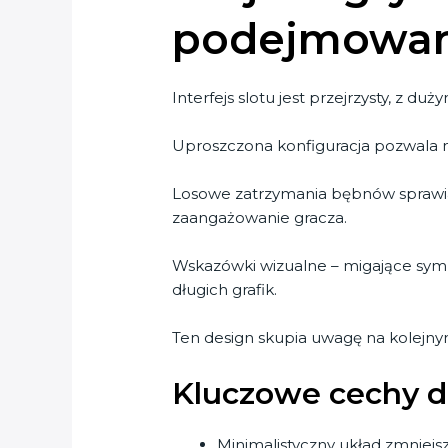
podejmowani
Interfejs slotu jest przejrzysty, z du
Uproszczona konfiguracja pozwala n
Losowe zatrzymania bębnów sprawiaj
zaangażowanie gracza.
Wskazówki wizualne – migające symb
długich grafik.
Ten design skupia uwagę na kolejnym
Kluczowe cechy d
Minimalistyczny układ zmniejs