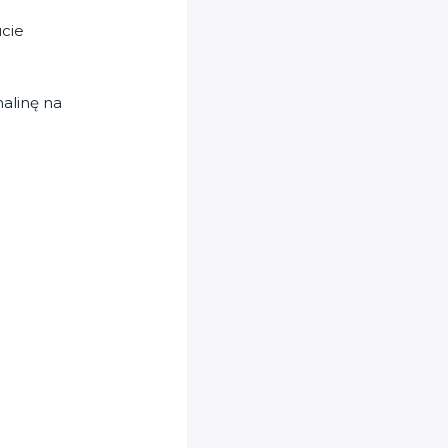
ucie
nalinę na